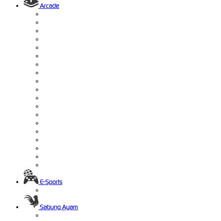
Arcade
E-Sports
Sabung Ayam