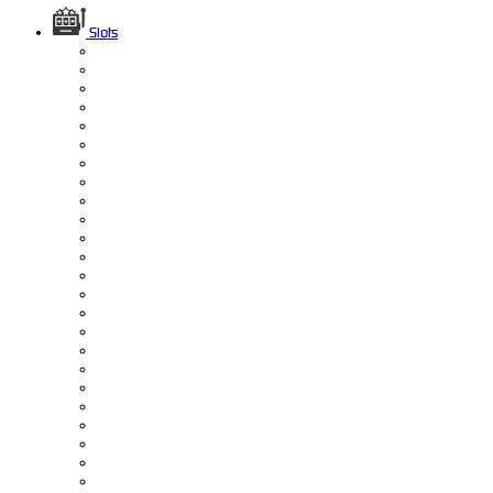
Slots