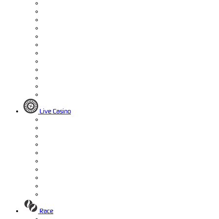
Live Casino
Race