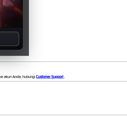
g ke akun Anda, hubungi
Customer Support
.