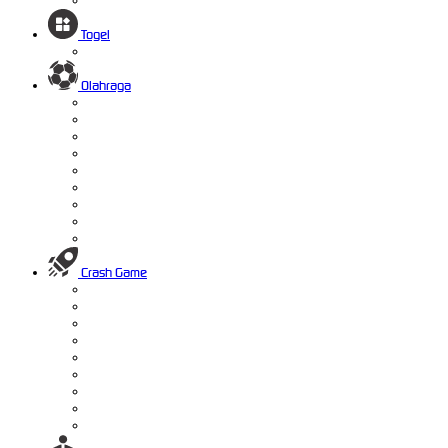
Togel
Olahraga
Crash Game